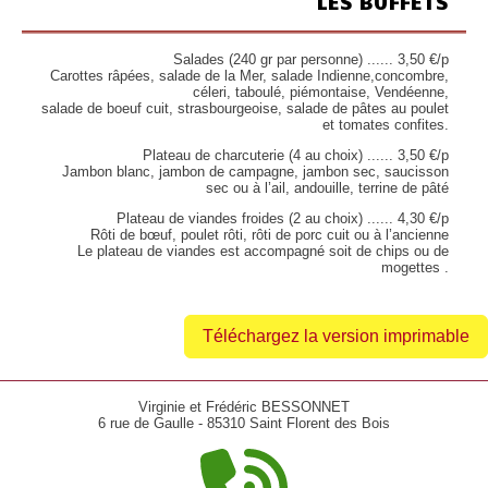
LES BUFFETS
Salades (240 gr par personne) ...... 3,50 €/p
Carottes râpées, salade de la Mer, salade Indienne,concombre,
céleri, taboulé, piémontaise, Vendéenne,
salade de boeuf cuit, strasbourgeoise, salade de pâtes au poulet
et tomates confites.
Plateau de charcuterie (4 au choix) ...... 3,50 €/p
Jambon blanc, jambon de campagne, jambon sec, saucisson
sec ou à l’ail, andouille, terrine de pâté
Plateau de viandes froides (2 au choix) ...... 4,30 €/p
Rôti de bœuf, poulet rôti, rôti de porc cuit ou à l’ancienne
Le plateau de viandes est accompagné soit de chips ou de
mogettes .
Téléchargez la version imprimable
Virginie et Frédéric BESSONNET
6 rue de Gaulle - 85310 Saint Florent des Bois