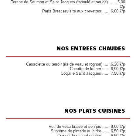
Terrine de Saumon et Saint Jacques (taboulé et sauce) ...... 5,00
€/p
Paris Brest revisité aux crevettes ...... 6,00 €/p
NOS ENTREES CHAUDES
Cassolette du terroir (ris de veau et rognon) ......6,20 €/p
Cocotte de la mer ...... 6,90 €/p
Coquille Saint Jacques ...... 7,50 €/p
NOS PLATS CUISINES
Rôti de veau braisé et son jus ...... 8,60 €/p
Suprême de pintade au cidre ...... 6,50 €/p
Cuisse de canard confite ...... 6,90 €/p