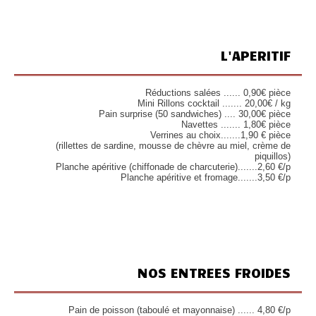
L'APERITIF
Réductions salées ...... 0,90€ pièce
Mini Rillons cocktail ....... 20,00€ / kg
Pain surprise (50 sandwiches) .... 30,00€ pièce
Navettes ....... 1,80€ pièce
Verrines au choix.......1,90 € pièce
(rillettes de sardine, mousse de chèvre au miel, crème de
piquillos)
Planche apéritive (chiffonade de charcuterie).......2,60 €/p
Planche apéritive et fromage.......3,50 €/p
NOS ENTREES FROIDES
Pain de poisson (taboulé et mayonnaise) ...... 4,80 €/p